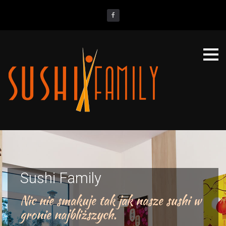
S
k
facebook
i
p
t
o
c
o
n
t
O
e
n
n
a
Sushi Family
t
s
Nic nie smakuje tak jak nasze sushi w
gronie najbliższych.