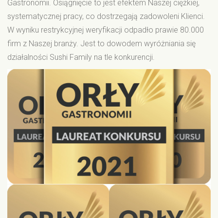
Gastronomii. Osiągnięcie to jest efektem Naszej ciężkiej,
systematycznej pracy, co dostrzegają zadowoleni Klienci.
W wyniku restrykcyjnej weryfikacji odpadło prawie 80.000
firm z Naszej branży. Jest to dowodem wyróżniania się
działalności Sushi Family na tle konkurencji.