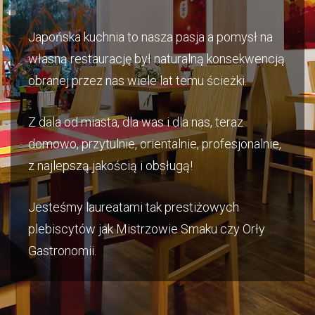
Japońska kuchnia to nasza pasja a pomysł na
własną restaurację był naturalną konsekwencją
obranej przez nas wiele lat temu ścieżki.
Z dala od miasta, dla was i dla nas, teraz
domowo, przytulnie, orientalnie, profesjonalnie,
z najlepszą jakością i obsługą!
Jesteśmy laureatami tak prestiżowych
plebiscytów jak Mistrzowie Smaku czy Orły
Gastronomii.