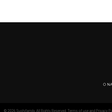
O N
© 2026 Sushifamily. All Rights Reserved.
Terms of use
and
Privacy Po