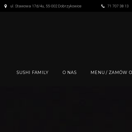
S
ul. Stawowa 17d/4u, 55-002 Dobrzykowice
71 707 38 13
k
i
p
t
o
c
o
n
SUSHI FAMILY
O NAS
MENU / ZAMÓW O
t
e
n
t