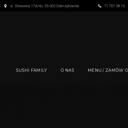
S
ul. Stawowa 17d/4u, 55-002 Dobrzykowice
71 707 38 13
k
i
p
t
o
c
o
n
SUSHI FAMILY
O NAS
MENU / ZAMÓW O
t
e
n
t