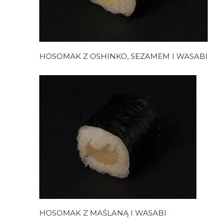
HOSOMAK Z OSHINKO, SEZAMEM I WASABI
HOSOMAK Z MAŚLANĄ I WASABI