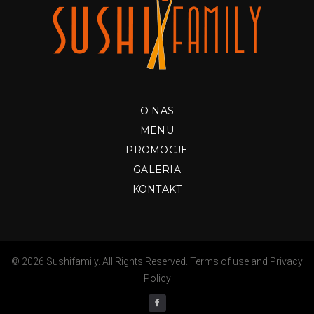
O NAS
MENU
PROMOCJE
GALERIA
KONTAKT
© 2026 Sushifamily. All Rights Reserved.
Terms of use
and
Privacy
Policy
facebook