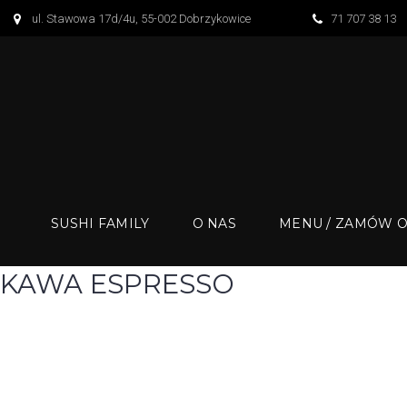
S
ul. Stawowa 17d/4u, 55-002 Dobrzykowice
71 707 38 13
k
i
p
t
o
c
o
n
SUSHI FAMILY
O NAS
MENU / ZAMÓW O
t
e
KAWA ESPRESSO
n
t