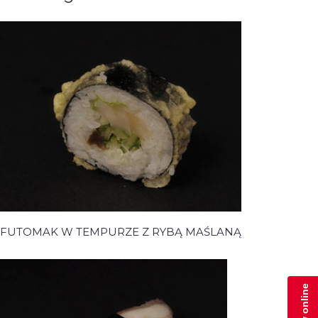
FUTOMAK W TEMPURZE Z RYBĄ MAŚLANĄ
Zamów online