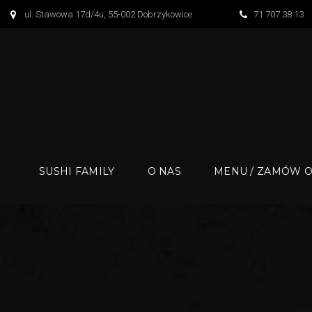
S
ul. Stawowa 17d/4u, 55-002 Dobrzykowice
71 707 38 13
k
i
p
t
o
c
o
n
SUSHI FAMILY
O NAS
MENU / ZAMÓW O
t
e
n
t