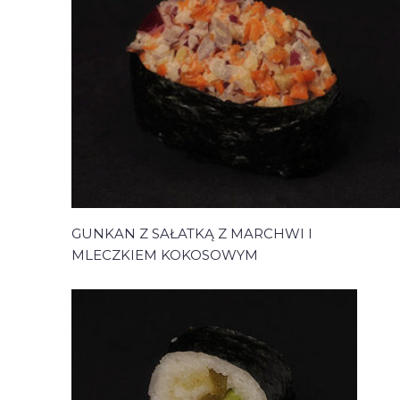
GUNKAN Z SAŁATKĄ Z MARCHWI I
MLECZKIEM KOKOSOWYM