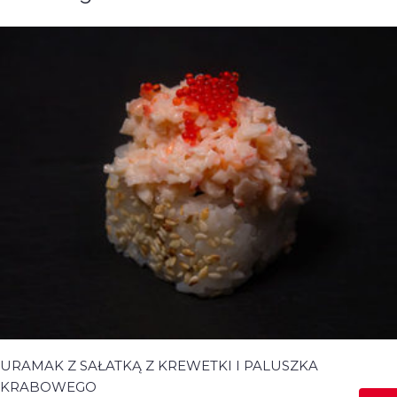
URAMAK Z SAŁATKĄ Z KREWETKI I PALUSZKA
KRABOWEGO