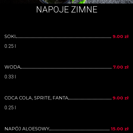
NAPOJE ZIMNE
SOKI
9.00 zł
0.25 l
WODA
7.00 zł
0.33 l
COCA COLA, SPRITE, FANTA
9.00 zł
0.25 l
NAPÓJ ALOESOWY
15.00 zł